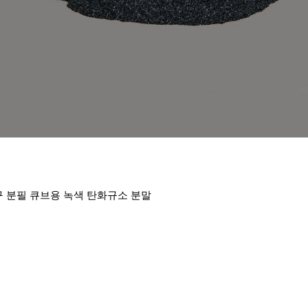
구 분필 큐브용 녹색 탄화규소 분말