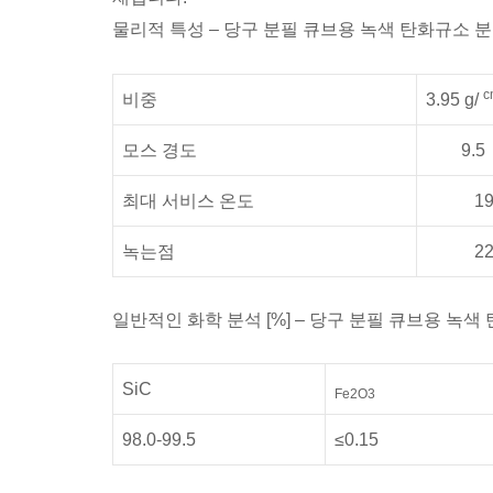
물리적 특성 – 당구 분필 큐브용 녹색 탄화규소 
c
비중
3.95 g/
모스 경도
9.5
최대 서비스 온도
190
녹는점
225
일반적인 화학 분석 [%] – 당구 분필 큐브용 녹색
SiC
Fe2O3
98.0-99.5
≤0.15