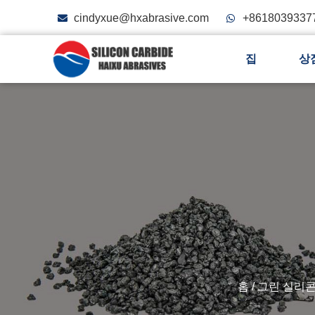
cindyxue@hxabrasive.com
+8618039337
집
상
홈
/
그린 실리