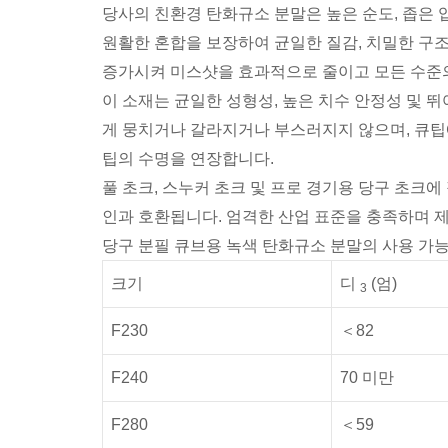
당사의 친환경 탄화규소 분말은 높은 순도, 좁은 
원활한 혼합을 보장하여 균일한 질감, 치밀한 구
증가시켜 미스샷을 효과적으로 줄이고 모든 수준
이 소재는 균일한 성형성, 높은 치수 안정성 및 
게 뭉치거나 갈라지거나 부스러지지 않으며, 큐팁
팁의 수명을 연장합니다.
풀 초크, 스누커 초크 및 프로 경기용 당구 초크
인과 호환됩니다. 엄격한 산업 표준을 충족하며 제
당구 분필 큐브용 녹색 탄화규소 분말의 사용 가
크기
디
(엄)
3
F230
＜82
F240
70 미만
F280
＜59