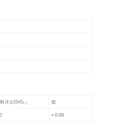
화규소(SiO₂
법
)
0
< 0.09