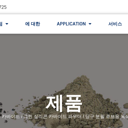
725
점
에 대한
APPLICATION
서비스
제품
콘 카바이드
/
그린 실리콘 카바이드 파우더
/ 당구 분필 큐브용 녹