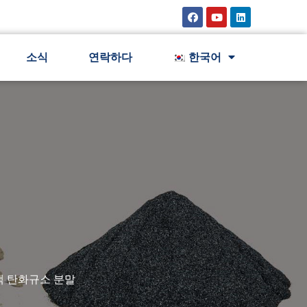
소식
연락하다
한국어
색 탄화규소 분말