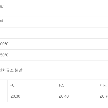
분말
m3
0℃
0℃
 탄화규소 분말
FC
F.Si
이산
≤0.30
≤0.40
≤0.7