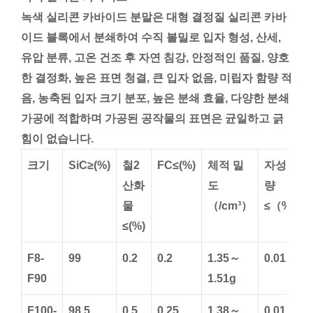
녹색 실리콘 카바이드 분말은 대형 결정질 실리콘 카바
이드 블록에서 분쇄하여 수직 볼밀로 입자 형성, 산세,
유압 분류, 고온 건조 후 자연 침강, 안정적인 품질, 양호
한 결정화, 높은 표면 청결, 큰 입자 없음, 미립자 함량 적
음, 농축된 입자 크기 분포, 높은 분쇄 효율, 다양한 분쇄
가공에 적합하며 가공된 공작물의 표면은 균일하고 긁
힘이 없습니다.
크기
SiC≥(%)
철2
FC≤(%)
체적 밀
자성 함
산화
도
량
물
（/cm³）
≤（%）
≤(%)
F8-
99
0.2
0.2
1.35～
0.01
F90
1.51g
F100-
98.5
0.5
0.25
1.38～
0.01