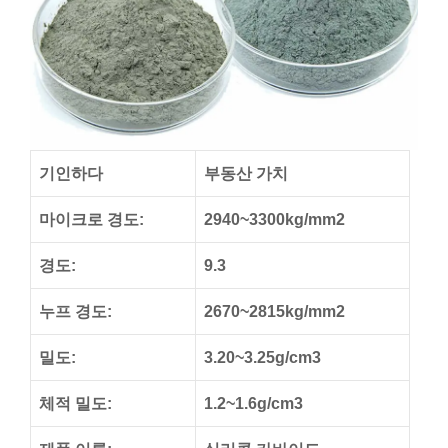
기인하다
부동산 가치
마이크로 경도:
2940~3300kg/mm2
경도:
9.3
누프 경도:
2670~2815kg/mm2
밀도:
3.20~3.25g/cm3
체적 밀도:
1.2~1.6g/cm3