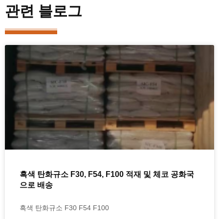
관련 블로그
흑색 탄화규소 F30, F54, F100 적재 및 체코 공화국
으로 배송
흑색 탄화규소 F30 F54 F100