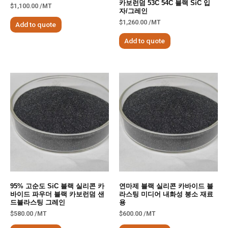
카보런덤 53C 54C 블랙 SiC 입
$
1,100.00
/MT
자/그레인
$
1,260.00
/MT
Add to quote
Add to quote
95% 고순도 SiC 블랙 실리콘 카
연마제 블랙 실리콘 카바이드 블
바이드 파우더 블랙 카보런덤 샌
라스팅 미디어 내화성 붕소 재료
드블라스팅 그레인
용
$
580.00
/MT
$
600.00
/MT