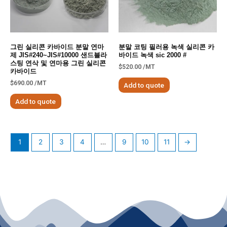
그린 실리콘 카바이드 분말 연마
분말 코팅 필러용 녹색 실리콘 카
제 JIS#240~JIS#10000 샌드블라
바이드 녹색 sic 2000 #
스팅 연삭 및 연마용 그린 실리콘
$
520.00
/MT
카바이드
$
690.00
/MT
Add to quote
Add to quote
1
2
3
4
…
9
10
11
→