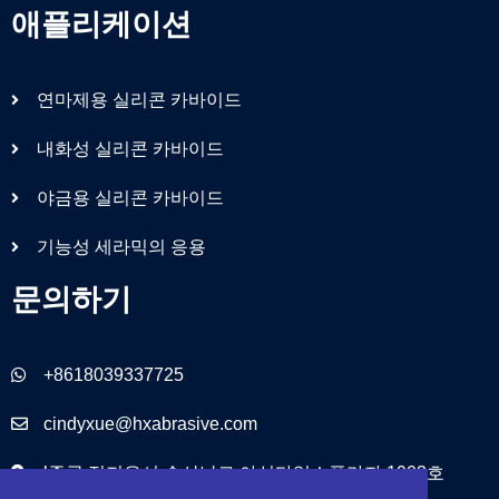
애플리케이션
연마제용 실리콘 카바이드
내화성 실리콘 카바이드
야금용 실리콘 카바이드
기능성 세라믹의 응용
문의하기
+8618039337725
cindyxue@hxabrasive.com
l중국 정저우시 송산남로 야싱타임스플라자 1903호