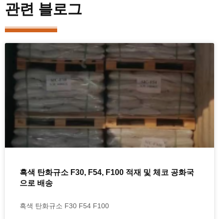
관련 블로그
흑색 탄화규소 F30, F54, F100 적재 및 체코 공화국
으로 배송
흑색 탄화규소 F30 F54 F100