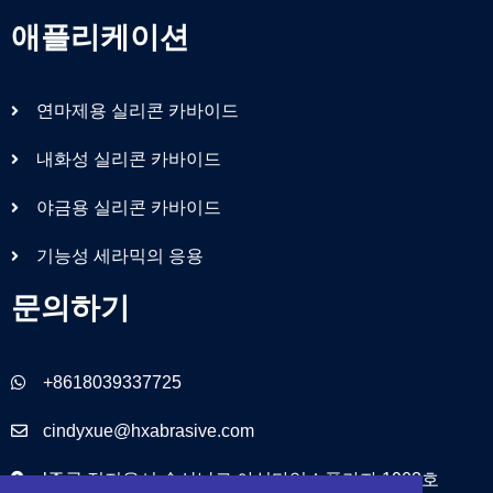
애플리케이션
연마제용 실리콘 카바이드
내화성 실리콘 카바이드
야금용 실리콘 카바이드
기능성 세라믹의 응용
문의하기
+8618039337725
cindyxue@hxabrasive.com
l중국 정저우시 송산남로 야싱타임스플라자 1903호