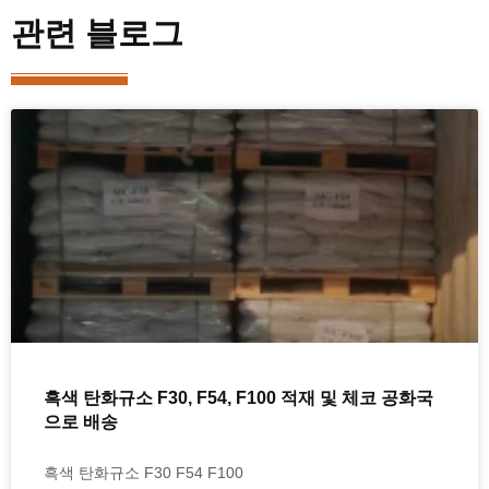
관련 블로그
흑색 탄화규소 F30, F54, F100 적재 및 체코 공화국
으로 배송
흑색 탄화규소 F30 F54 F100