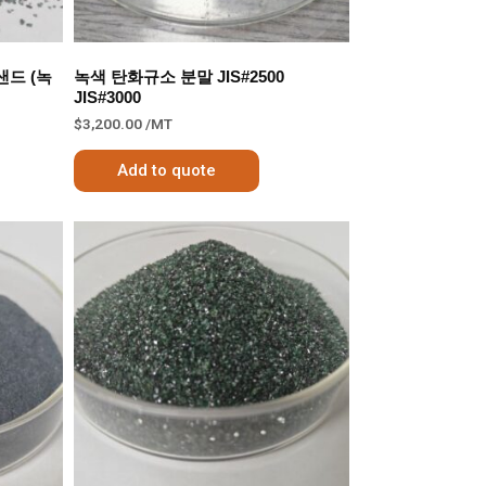
샌드 (녹
녹색 탄화규소 분말 JIS#2500
JIS#3000
$
3,200.00
/MT
Add to quote