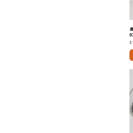
흑
9
$