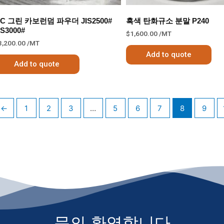
C 그린 카보런덤 파우더 JIS2500#
흑색 탄화규소 분말 P240
IS3000#
$
1,600.00
/MT
3,200.00
/MT
Add to quote
Add to quote
←
1
2
3
…
5
6
7
8
9
문의 환영합니다