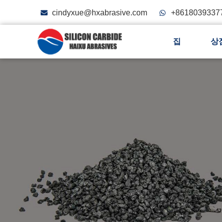
cindyxue@hxabrasive.com
+8618039337
집
상