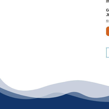
G
J
$