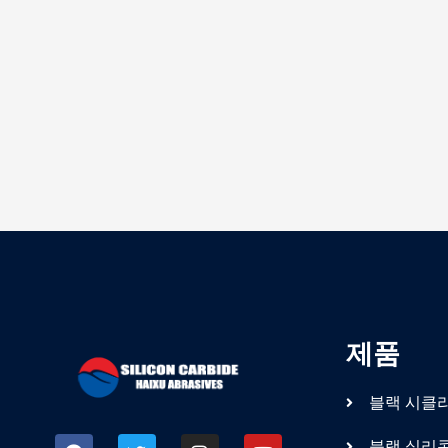
제품
블랙 시클
블랙 실리