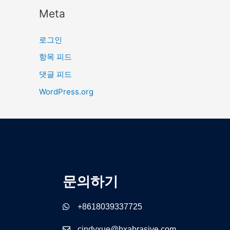
Meta
로그인
항목 피드
댓글 피드
WordPress.org
문의하기
+8618039337725
cindyxue@hxabrasive.com