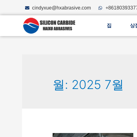
cindyxue@hxabrasive.com
+8618039337
집
상
월: 2025 7월