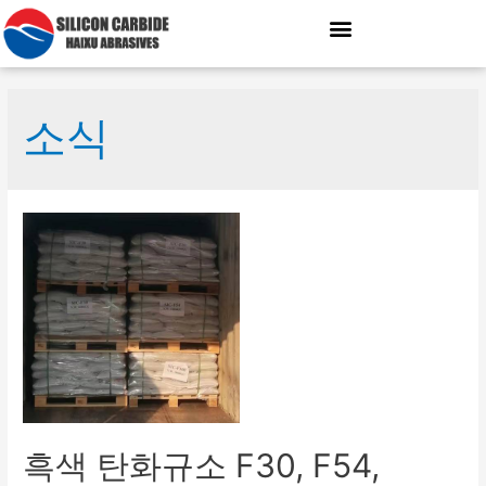
소식
흑색 탄화규소 F30, F54,