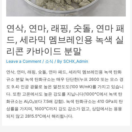
연삭, 연마, 래핑, 숫돌, 연마 패
드, 세라믹 멤브레인용 녹색 실
리콘 카바이드 분말
Leave a Comment
/
소식
/ By
SCHX_Admin
연삭, 연마, 래핑, 숫돌, 연마 패드, 세라믹 멤브레인용 녹색 탄화
규소 분말 녹색 탄화규소는 매우 단단한(누프 2600 또는 모스 경
도 9.4) 인공 광물로 높은 열전도도(100 W/mK)를 가지고 있습니
다. 또한 고온에서도 높은 강도를 지닙니다(1000°C에서 녹색 탄
화규소는 Al₂O₃보다 7.5배 강함). 녹색 탄화규소는 410 GPa의 탄
성률을 가지며, 1600°C까지 강도 감소가 없고, 상압에서는 용융
되지 않고 2815.5°C에서 해리됩니다.