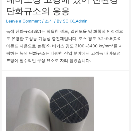
탄화규소의 응용
Leave a Comment
/
소식
/ By
SCHX_Admin
녹색 탄화규소(SiC)는 탁월한 경도, 열전도율 및 화학적 안정성으
로 유명한 고성능 기능성 충전재입니다. 모스 경도 9.2~9.5(다이
아몬드 다음으로 높음)와 비커스 경도 3100~3400 kg/mm²를 자
랑하는 녹색 탄화규소는 다양한 산업 분야에서 고성능 내마모성
코팅에 필수적인 구성 요소로 자리 잡았습니다.