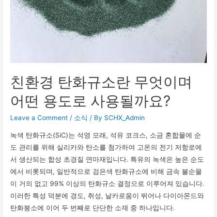
친환경 탄화규소란 무엇이며
어떤 용도로 사용될까요?
Leave a Comment
/
소식
/ By
SCHX_Admin
녹색 탄화규소(SiC)는 석영 모래, 석유 코크스, 소금 혼합물에 순
도 관리를 위해 실리카와 탄소를 첨가하여 고온의 전기 저항로에
서 생산되는 합성 초경질 연마재입니다. 특유의 녹색은 높은 순도
에서 비롯되며, 일반적으로 검은색 탄화규소에 비해 금속 불순물
이 거의 없고 99% 이상의 탄화규소 결정으로 이루어져 있습니다.
이러한 특성 덕분에 경도, 취성, 날카로움이 뛰어나 다이아몬드와
탄화붕소에 이어 두 번째로 단단한 소재 중 하나입니다.